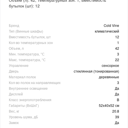
бутылок (шт): 12
Бренд
Cold Vine
Тип (Винные шкафы)
климатический
Вместимость бутылок, шт
12
Кол-во температурных зон
1
Объем, л
42
Мин. температура, °С
3
Макс. температура, °С
22
Управление
сенсорное
Дверь
стеклянная (тонированная)
Материал полок
деревянные
Кол-во полок на направляющих
3
Внутреннее освещение
Да
Дисплей
Да
Класс энергопотребления
B
Габариты (ВхШхГ)
52x40x52 см
Вес, кг
20.8
Уровень шума, дБ
39
Замок
Да