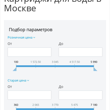
Москве
Подбор параметров
Розничная цена
От
До
100
1 572.50
3 045
4 517.50
5 990
Старая цена
От
До
360
2 065
3 770
5 475
7 180