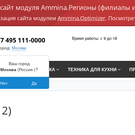
айт модуля Ammina.Регионы (филиалы и
изация сайта модулем
Ammina.Optimizer
. Посмотре
Время работы: с 9 до 18
7 495 111-0000
город:
Москва
Ваш город
СТРАИВАЕМАЯ ТЕХНИКА
ТЕХНИКА ДЛЯ КУХНИ
П
Москва
(Россия )?
Нет
Да
 2)