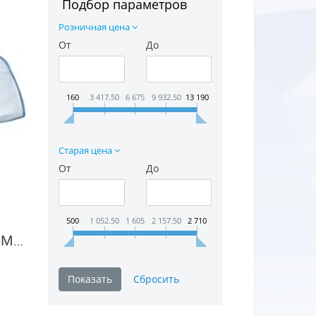
Подбор параметров
Розничная цена
От
До
160
3 417.50
6 675
9 932.50
13 190
Старая цена
От
До
500
1 052.50
1 605
2 157.50
2 710
Весы Momert 6420 в Москве