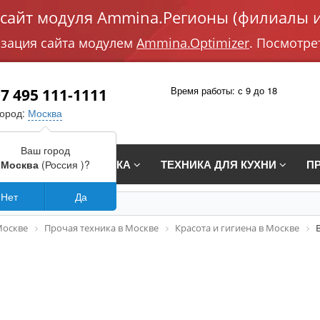
айт модуля Ammina.Регионы (филиалы и
изация сайта модулем
Ammina.Optimizer
. Посмотре
Время работы: с 9 до 18
7 495 111-1111
город:
Москва
Ваш город
СТРАИВАЕМАЯ ТЕХНИКА
ТЕХНИКА ДЛЯ КУХНИ
П
Москва
(Россия )?
Нет
Да
Москве
Прочая техника в Москве
Красота и гигиена в Москве